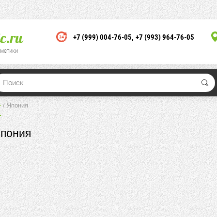
c.ru
+7 (999) 004-76-05
+7 (993) 964-76-05
сметики
 / Япония
пония