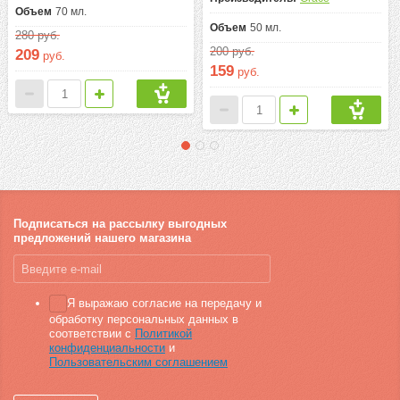
Объем
70 мл.
Объем
50 мл.
280
руб.
200
руб.
209
руб.
159
руб.
Подписаться на рассылку выгодных
предложений нашего магазина
Я выражаю согласие на передачу и
обработку персональных данных в
соответствии с
Политикой
конфиденциальности
и
Пользовательским соглашением